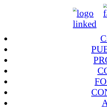
C
PU
PR
C
FO
CO